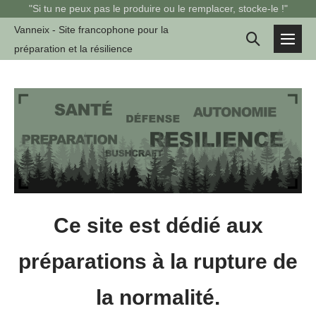
Sauter
"Si tu ne peux pas le produire ou le remplacer, stocke-le !"
au
Vanneix - Site francophone pour la
Basculer
contenu
préparation et la résilience
basc
la
le
men
recherche
Ce site est dédié aux
préparations à la rupture de
la normalité.