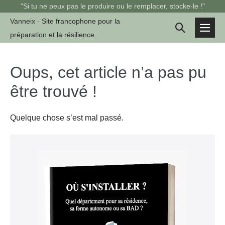
Sauter
"Si tu ne peux pas le produire ou le remplacer, stocke-le !"
au
Vanneix - Site francophone pour la
Basculer
contenu
préparation et la résilience
basc
la
le
men
recherche
Oups, cet article n’a pas pu
être trouvé !
Quelque chose s’est mal passé.