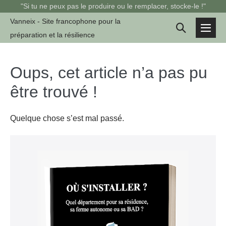
Sauter
"Si tu ne peux pas le produire ou le remplacer, stocke-le !"
au
Vanneix - Site francophone pour la
Basculer
contenu
préparation et la résilience
basc
la
le
men
recherche
Oups, cet article n’a pas pu
être trouvé !
Quelque chose s’est mal passé.