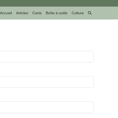
Basculer
Accueil
Articles
Carte
Boîte à outils
Culture
la
recherche