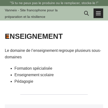
Sauter
"Si tu ne peux pas le produire ou le remplacer, stocke-le !"
au
Vanneix - Site francophone pour la
Basculer
contenu
préparation et la résilience
basc
la
le
men
recherche
■
ENSEIGNEMENT
Le domaine de l’enseignement regroupe plusieurs sous-
domaines
Formation spécialisée
Enseignement scolaire
Pédagogie