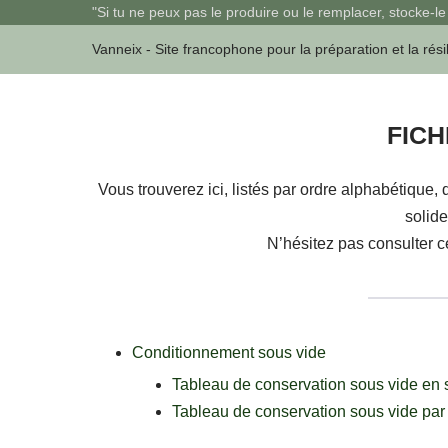
Sauter
"Si tu ne peux pas le produire ou le remplacer, stocke-le 
au
Vanneix - Site francophone pour la préparation et la rési
contenu
FICH
Vous trouverez ici, listés par ordre alphabétique
solide
N’hésitez pas consulter c
Conditionnement sous vide
Tableau de conservation
s
o
u
s
v
i
d
e
en 
Tableau de conservation sous vide par