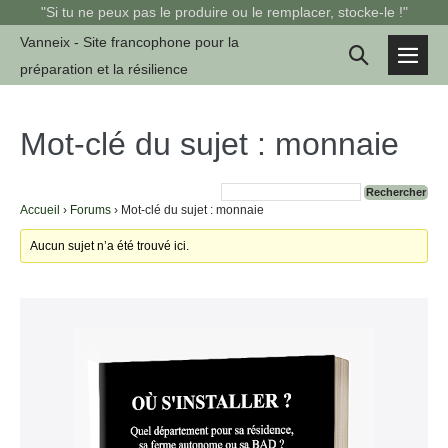
Sauter
"Si tu ne peux pas le produire ou le remplacer, stocke-le !"
au
Vanneix - Site francophone pour la
Basculer
contenu
préparation et la résilience
basc
la
le
men
recherche
Mot-clé du sujet : monnaie
Accueil
›
Forums
›
Mot-clé du sujet : monnaie
Aucun sujet n’a été trouvé ici.