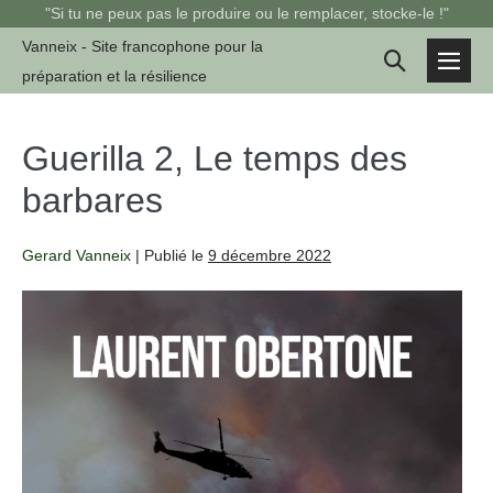
Sauter
"Si tu ne peux pas le produire ou le remplacer, stocke-le !"
au
Vanneix - Site francophone pour la
Basculer
contenu
préparation et la résilience
basc
la
le
men
recherche
Guerilla 2, Le temps des
barbares
Gerard Vanneix
|
Publié le
9 décembre 2022