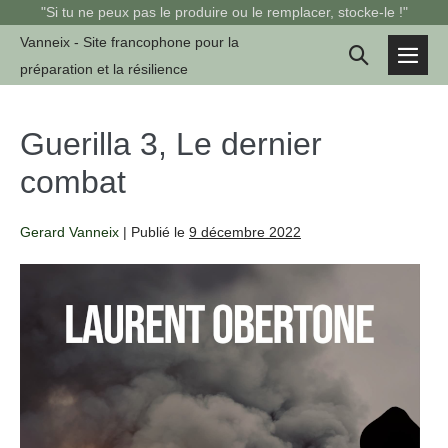
Sauter
"Si tu ne peux pas le produire ou le remplacer, stocke-le !"
au
Vanneix - Site francophone pour la
Basculer
contenu
préparation et la résilience
basc
la
le
men
recherche
Guerilla 3, Le dernier
combat
Gerard Vanneix
|
Publié le
9 décembre 2022