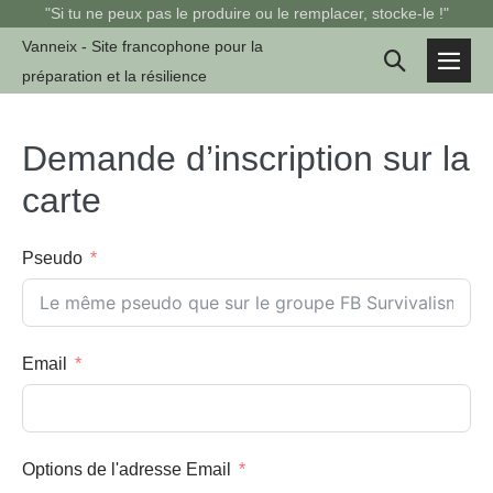
Sauter
"Si tu ne peux pas le produire ou le remplacer, stocke-le !"
au
Vanneix - Site francophone pour la
Basculer
contenu
préparation et la résilience
basc
la
le
men
recherche
Demande d’inscription sur la
carte
Pseudo
Email
Options de l'adresse Email