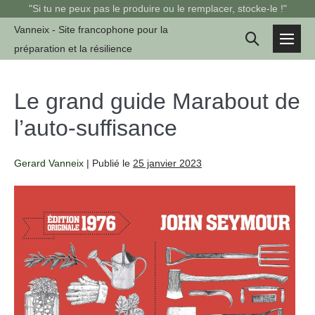
Sauter
"Si tu ne peux pas le produire ou le remplacer, stocke-le !"
au
Vanneix - Site francophone pour la
Basculer
contenu
préparation et la résilience
basc
la
le
men
recherche
Le grand guide Marabout de
l’auto-suffisance
Gerard Vanneix
|
Publié le
25 janvier 2023