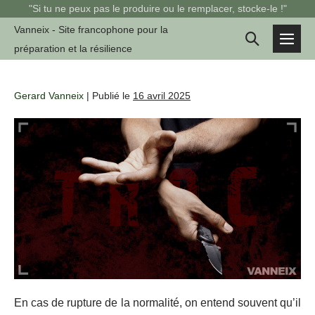
Sauter
"Si tu ne peux pas le produire ou le remplacer, stocke-le !"
au
Vanneix - Site francophone pour la
Basculer
contenu
préparation et la résilience
basc
la
le
men
recherche
Gerard Vanneix
|
Publié le
16 avril 2025
En cas de rupture de la normalité, on entend souvent qu’il