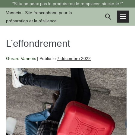
Sauter
"Si tu ne peux pas le produire ou le remplacer, stocke-le !"
au
Vanneix - Site francophone pour la
Basculer
contenu
préparation et la résilience
basc
la
le
men
recherche
L’effondrement
Gerard Vanneix
|
Publié le
7 décembre 2022