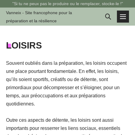
Sauter
"Si tu ne peux pas le produire ou le remplacer, stocke-le !"
au
Vanneix - Site francophone pour la
Basculer
contenu
préparation et la résilience
basc
la
le
men
recherche
■
LOISIRS
Souvent oubliés dans la préparation, les loisirs occupent
une place pourtant fondamentale. En effet, les loisirs,
qu’ils soient sportifs, créatifs ou de détente, sont
primordiaux pour décompresser et s’éloigner, pour un
temps, aux préoccupations et aux préparations
quotidiennes.
Outre ces aspects de détente, les loisirs sont aussi
importants pour resserrer les liens sociaux, essentiels