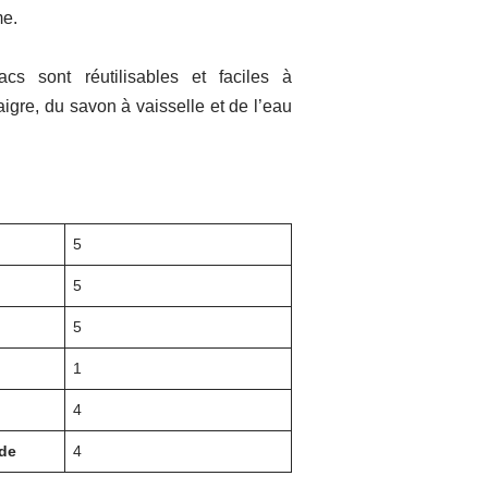
me.
acs sont réutilisables et faciles à
aigre, du savon à vaisselle et de l’eau
5
5
5
1
4
ide
4