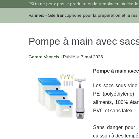
Sauter
"Si tu ne peux pas le produire ou le remplacer, stocke-le 
au
Vanneix - Site francophone pour la préparation et la rési
contenu
Pompe à main avec sacs
Gerard Vanneix
|
Publié le
7 mai 2023
Pompe à main avec 
Les sacs sous vide 
PE (polyéthylène) 
aliments, 100% éta
PVC et sans latex.
Sans danger pour l
cuisson à des tempér