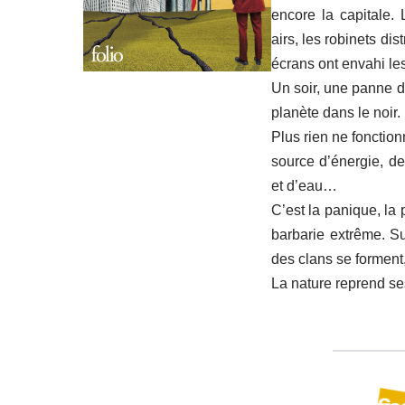
encore la capitale.
airs, les robinets dis
écrans ont envahi le
Un soir, une panne d’
planète dans le noir.
Plus rien ne fonctio
source d’énergie, d
et d’eau…
C’est la panique, la
barbarie extrême. Su
des clans se forment, 
La nature reprend se