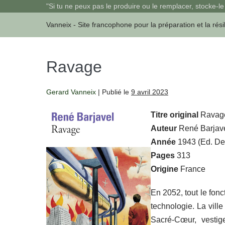
Sauter
"Si tu ne peux pas le produire ou le remplacer, stocke-le 
au
Vanneix - Site francophone pour la préparation et la rési
contenu
Ravage
Gerard Vanneix
|
Publié le
9 avril 2023
Titre original
Ravag
Auteur
René Barjav
Année
1943 (Ed. Den
Pages
313
Origine
France
En 2052, tout le fon
technologie. La ville
Sacré-Cœur, vestige