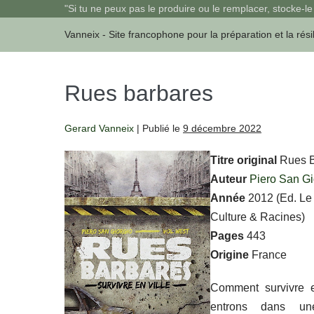
Sauter
"Si tu ne peux pas le produire ou le remplacer, stocke-le 
au
Vanneix - Site francophone pour la préparation et la rési
contenu
Rues barbares
Gerard Vanneix
|
Publié le
9 décembre 2022
Titre original
Rues Ba
Auteur
Piero San Gi
Année
2012 (Ed. Le 
Culture & Racines)
Pages
443
Origine
France
Comment survivre 
entrons dans une