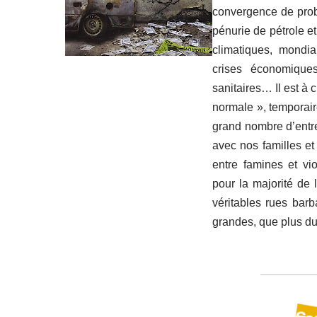
convergence de prob
pénurie de pétrole e
climatiques, mondia
crises économiques,
sanitaires… Il est à 
normale », temporair
grand nombre d’entr
avec nos familles e
entre famines et vio
pour la majorité de 
véritables rues barb
grandes, que plus du