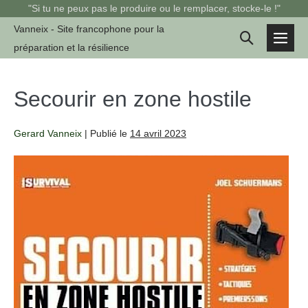
Sauter
"Si tu ne peux pas le produire ou le remplacer, stocke-le !"
au
Vanneix - Site francophone pour la
Basculer
contenu
préparation et la résilience
basc
la
le
men
recherche
Secourir en zone hostile
Gerard Vanneix
|
Publié le
14 avril 2023