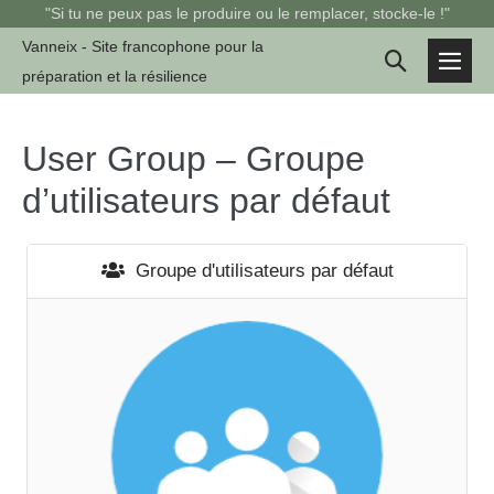
Sauter
"Si tu ne peux pas le produire ou le remplacer, stocke-le !"
au
Vanneix - Site francophone pour la
Basculer
contenu
préparation et la résilience
basc
la
le
men
recherche
User Group – Groupe
d’utilisateurs par défaut
Groupe d'utilisateurs par défaut