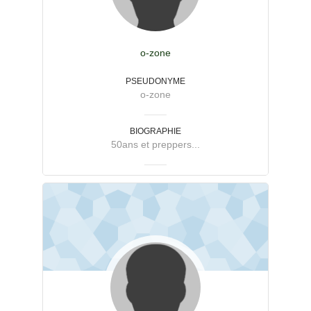
o-zone
PSEUDONYME
o-zone
BIOGRAPHIE
50ans et preppers...