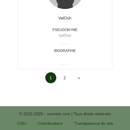
ValOsh
PSEUDONYME
ValOsh
BIOGRAPHIE
.
1
2
»
© 2022-2026 - vanneix.com | Tous droits réservés
CGU
Contributeurs
Transparence du site