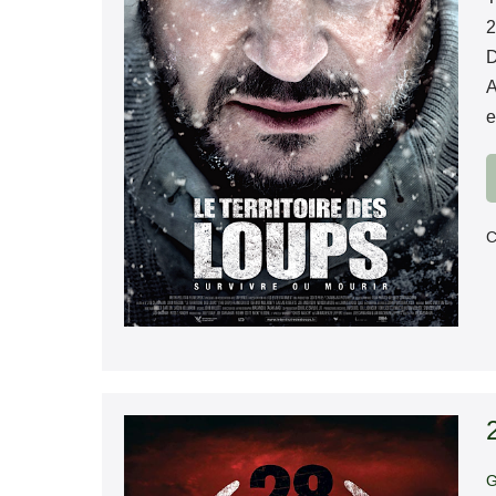
2
D
A
e
C
28
semaines
G
plus