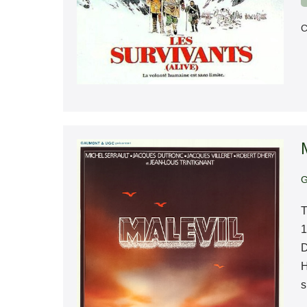
C
Malevil
G
T
1
D
H
s