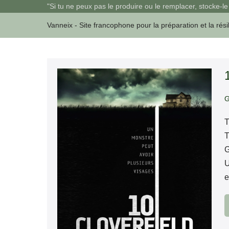
Sauter
"Si tu ne peux pas le produire ou le remplacer, stocke-le 
au
Vanneix - Site francophone pour la préparation et la rési
contenu
10
Cloverfield
G
Lane
T
T
G
U
e