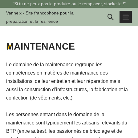
Sauter
"Si tu ne peux pas le produire ou le remplacer, stocke-le !"
au
Vanneix - Site francophone pour la
Basculer
contenu
préparation et la résilience
basc
la
le
men
recherche
■
MAINTENANCE
Le domaine de la maintenance regroupe les
compétences en matières de maintenance des
installations, de leur entretien et leur réparation mais
aussi la construction d’infrastructures, la fabrication et la
confection (de vêtements, etc.)
Les personnes entrant dans le domaine de la
maintenance sont typiquement les artisans relevants du
BTP (entre autres), les passionnés de bricolage et de