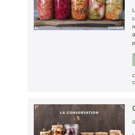
L
c
n
d
p
C
C
Conservation
des
G
aliments