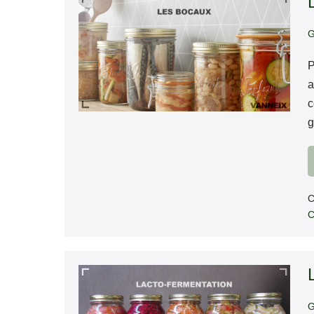
Les
bocaux
G
P
a
c
g
C
C
Lacto-
fermentation
G