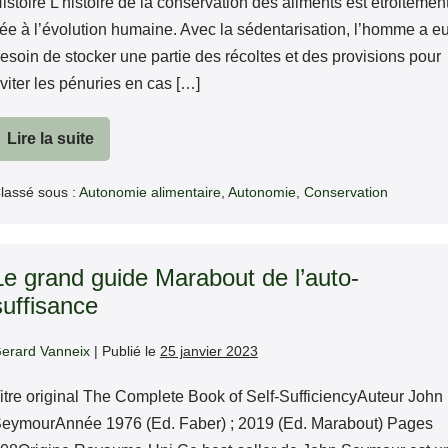
istoire L’histoire de la conservation des aliments est étroitemen
iée à l’évolution humaine. Avec la sédentarisation, l’homme a e
esoin de stocker une partie des récoltes et des provisions pour
viter les pénuries en cas […]
Lire la suite
Conservation
des
aliments
lassé sous :
Autonomie alimentaire
,
Autonomie
,
Conservation
Le grand guide Marabout de l’auto-
suffisance
erard Vanneix
|
Publié le
25 janvier 2023
itre original The Complete Book of Self-SufficiencyAuteur John
eymourAnnée 1976 (Ed. Faber) ; 2019 (Ed. Marabout) Pages