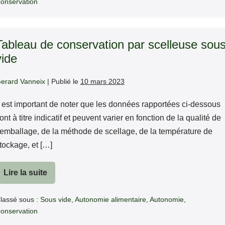
onservation
en
Mylar
Tableau de conservation par scelleuse sou
vide
erard Vanneix
|
Publié le
10 mars 2023
l est important de noter que les données rapportées ci-dessous
ont à titre indicatif et peuvent varier en fonction de la qualité de
’emballage, de la méthode de scellage, de la température de
tockage, et […]
Lire la suite
Tableau
de
conservation
lassé sous :
Sous vide
,
Autonomie alimentaire
,
Autonomie
,
par
scelleuse
onservation
sous
vide