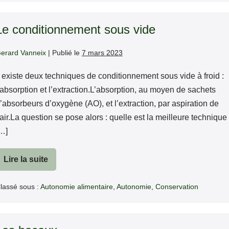
Le conditionnement sous vide
erard Vanneix
|
Publié le
7 mars 2023
l existe deux techniques de conditionnement sous vide à froid :
’absorption et l’extraction.L’absorption, au moyen de sachets
’absorbeurs d’oxygène (AO), et l’extraction, par aspiration de
’air.La question se pose alors : quelle est la meilleure technique
…]
Lire la suite
Le
conditionnement
sous
lassé sous :
Autonomie alimentaire
,
Autonomie
,
Conservation
vide