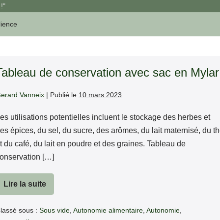
!"
lience
Tableau de conservation avec sac en Mylar
erard Vanneix
|
Publié le
10 mars 2023
es utilisations potentielles incluent le stockage des herbes et
es épices, du sel, du sucre, des arômes, du lait maternisé, du t
t du café, du lait en poudre et des graines. Tableau de
onservation […]
Lire la suite
Tableau
de
conservation
lassé sous :
Sous vide
,
Autonomie alimentaire
,
Autonomie
,
avec
sac