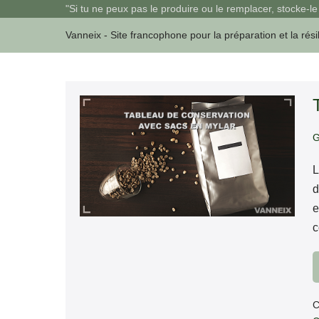
Sauter
"Si tu ne peux pas le produire ou le remplacer, stocke-le 
au
Vanneix - Site francophone pour la préparation et la rési
contenu
Tableau
de
G
conservation
avec
L
sac
d
en
e
Mylar
c
C