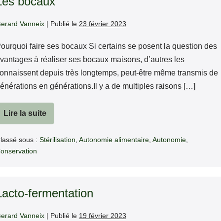
Les bocaux
erard Vanneix
|
Publié le
23 février 2023
ourquoi faire ses bocaux Si certains se posent la question des
vantages à réaliser ses bocaux maisons, d’autres les
onnaissent depuis très longtemps, peut-être même transmis de
énérations en générations.Il y a de multiples raisons […]
Lire la suite
Les
bocaux
lassé sous :
Stérilisation
,
Autonomie alimentaire
,
Autonomie
,
onservation
Lacto-fermentation
erard Vanneix
|
Publié le
19 février 2023