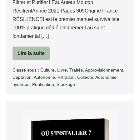
Filtrer et Purifier l’EauAuteur Mouton
RésilientAnnée 2021 Pages 309Origine France
RÉSILIENCE! est le premier manuel survivaliste
100% pratique dédié entièrement au sujet
fondamental […]
Lire la suite
Résilience!
L’eau
–
Classé sous :
Culture
,
Livre
,
Traités
,
Approvisionnement
,
Manuel
Pratique
Captation
,
Autonomie
,
Filtration
,
Collecte
,
Autonomie
hydrique
,
Purification
,
Stockage