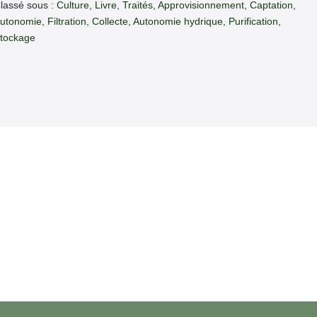
lassé sous :
Culture
,
Livre
,
Traités
,
Approvisionnement
,
Captation
,
Manuel
Pratique
utonomie
,
Filtration
,
Collecte
,
Autonomie hydrique
,
Purification
,
tockage