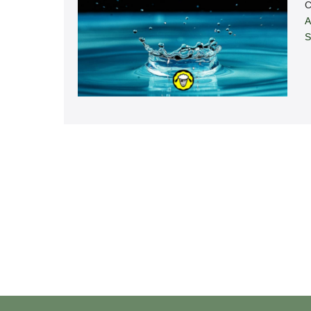
C
A
S