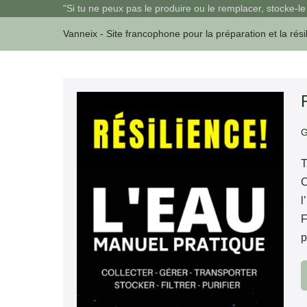
Sauter
"Si tu ne peux pas le produire ou le remplacer, stocke-le 
au
Vanneix - Site francophone pour la préparation et la rési
contenu
Résilience!
L’eau
G
–
Manuel
T
Pratique
C
l
F
p