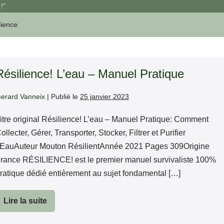
!"
lience
Résilience! L’eau – Manuel Pratique
erard Vanneix
|
Publié le
25 janvier 2023
itre original Résilience! L’eau – Manuel Pratique: Comment
ollecter, Gérer, Transporter, Stocker, Filtrer et Purifier
’EauAuteur Mouton RésilientAnnée 2021 Pages 309Origine
rance RÉSILIENCE! est le premier manuel survivaliste 100%
ratique dédié entièrement au sujet fondamental […]
Lire la suite
Résilience!
L’eau
–