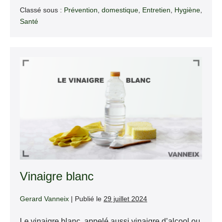
:
Classé sous :
Prévention
,
domestique
,
Entretien
,
Hygiène
,
entre
entraide
Santé
et
illusions
Vinaigre
blanc
Vinaigre blanc
Gerard Vanneix
|
Publié le
29 juillet 2024
Le vinaigre blanc, appelé aussi vinaigre d’alcool ou