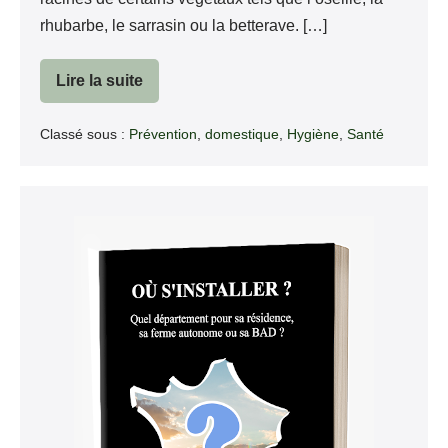
rhubarbe, le sarrasin ou la betterave. […]
Lire la suite
Sel
d’oseille
Classé sous :
Prévention
,
domestique
,
Hygiène
,
Santé