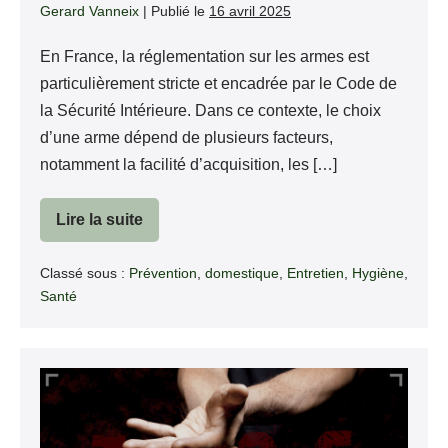
Gerard Vanneix
|
Publié le
16 avril 2025
En France, la réglementation sur les armes est
particulièrement stricte et encadrée par le Code de
la Sécurité Intérieure. Dans ce contexte, le choix
d’une arme dépend de plusieurs facteurs,
notamment la facilité d’acquisition, les […]
Lire la suite
Pourquoi
j’ai
opté
Classé sous :
Prévention
,
domestique
,
Entretien
,
Hygiène
,
pour
les
Santé
armes
de
catégorie
C
Le
troc
: