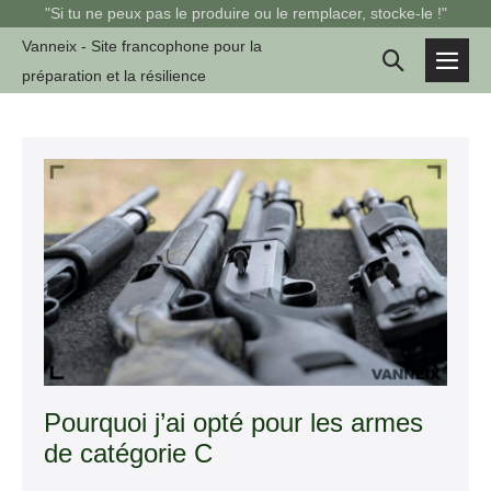
Sauter
"Si tu ne peux pas le produire ou le remplacer, stocke-le !"
au
Vanneix - Site francophone pour la
Basculer
contenu
préparation et la résilience
basc
la
le
men
recherche
Pourquoi
j’ai
opté
pour
les
armes
de
catégorie
C
Pourquoi j’ai opté pour les armes
de catégorie C